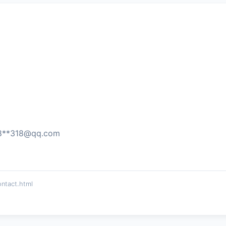
8**
318@qq.com
act.html