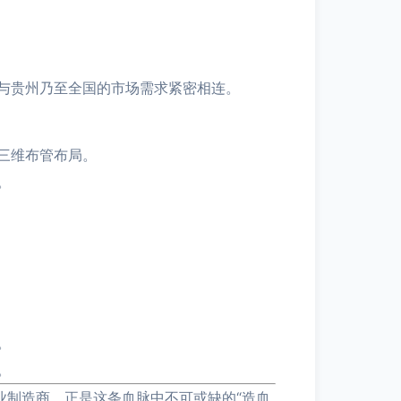
与贵州乃至全国的市场需求紧密相连。
三维布管布局。
。
。
。
业制造商，正是这条血脉中不可或缺的“造血